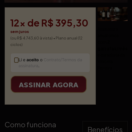
12x de R$ 395,30
Assinatura
sem juros
anual única
(ou R$ 4.743,60 à vista) • Plano anual (12
com
2
ciclos)
garrafas/mês
e curadoria da
Li e
aceito
o
Contrato/Termos da
Vinícola
assinatura
.
Ferreira.
Como funciona
Benefícios