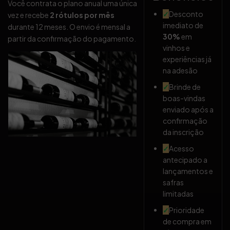
Você contrata o plano anual uma única
✓
Desconto
vez e recebe
2 rótulos por mês
imediato de
durante 12 meses. O envio é mensal a
30%
em
partir da confirmação do pagamento.
vinhos e
experiências já
na adesão
✓
Brinde de
boas-vindas
enviado após a
confirmação
da inscrição
✓
Acesso
antecipado a
lançamentos e
safras
limitadas
✓
Prioridade
de compra em