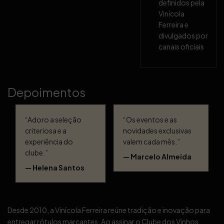
definidos pela
Vinícola
Ferreira e
divulgados por
canais oficiais
Depoimentos
“Adoro a seleção
“Os eventos e as
criteriosa e a
novidades exclusivas
experiência do
valem cada mês.”
clube.”
— Marcelo Almeida
— Helena Santos
Desde 2010, a Vinícola Ferreira reúne tradição e inovação para
entregar rótulos marcantes. Ao assinar o Clube dos Vinhos,