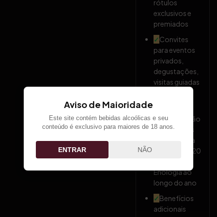
rótulos
exclusivos e
premiados
✓
Convites
para eventos
privados,
degustações,
visitas guiadas
e jantares
temáticos
Aviso de Maioridade
✓
Participação
Este site contém bebidas alcoólicas e seu
conteúdo é exclusivo para maiores de 18 anos.
opcional nas
20 Etapas da
ENTRAR
NÃO
Viticultura e 20
Etapas da
Enologia ao
longo do ano
✓
Benefícios
adicionais